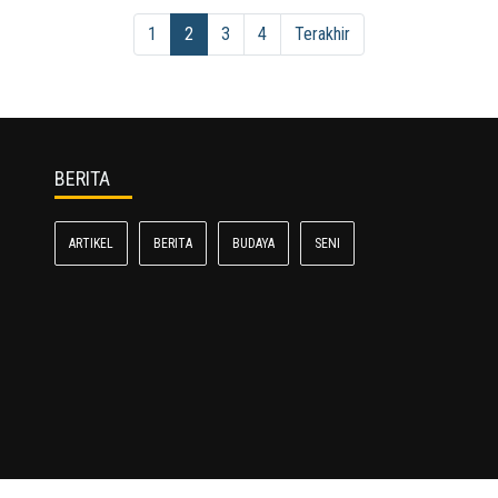
1
2
3
4
Terakhir
BERITA
ARTIKEL
BERITA
BUDAYA
SENI